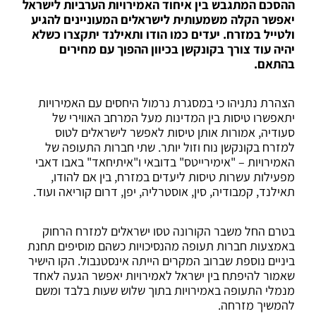
ההסכם המתגבש בין איחוד האמירויות הערביות לישראל
יאפשר הקלה משמעותית לישראלים המעוניינים להגיע
ולטייל במזרח. יעדים כמו הודו ותאילנד יתקצרו כשלא
יהיה עוד צורך בקונקשן בכיוון ההפוך עם מחירים
בהתאם.
הצהרת נתניהו כי במסגרת נרמול היחסים עם האמירויות
יתאפשרו טיסות בין המדינות מעל המרחב האווירי של
סעודיה, אמורות אותן טיסות לאפשר לישראלים לטוס
למזרח בקונקשן נוח וזול יותר. שתי חברות התעופה של
האמירויות – "אימירייטס" בדובאי ו"איתיחאד" באבו דאבי
מפעילות עשרות טיסות ליעדים במזרח, בין אם להודו,
תאילנד, קמבודיה, סין, אוסטרליה, יפן, דרום קוריאה ועוד.
בטרם החל משבר הקורונה טסו ישראלים למזרח הרחוק
באמצעות חברות תעופה מהנסיכויות כשהם מוסיפים תחנת
ביניים נוספת שברוב המקרים הייתה אינסטנבול. הקו הישיר
שאמור להיפתח בין ישראל לאמירויות יאפשר הגעה לאחד
מנמלי התעופה באמירויות בתוך שלוש שעות בלבד ומשם
להמשיך מזרחה.