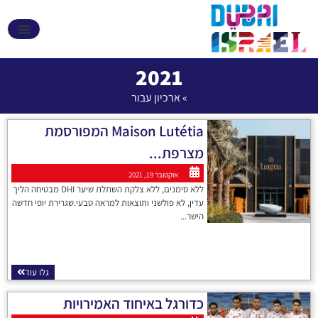
אקספו 2020 דובאי
2021
»
ארכיון עבור
Maison Lutétia המפורסמת
מצרפת...
אוקטובר 19, 2021
ללא סימנים, ללא צלקת השתלת שיער DHI מבטיחה הליך
עדין, לא פולשני ותוצאות למראה טבעי.שגרירת יופי חדשה
הישר...
גלו עוד
כדורגל באיחוד האמירויות