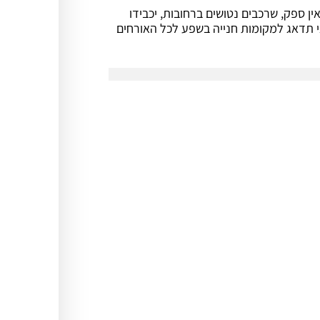
ן ספק, שרכבים נטושים ברחובות, יכבידו
שי תערוכת אקספו 2020. אמירות דובאי תדאג למקומות חנייה בשפע לכל האורחים