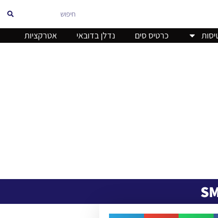
אוויר
יסות
כרטיס סים
נדלן בדובאי
אטרקציות