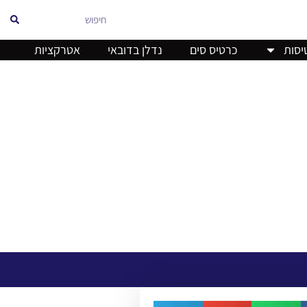
אוויר
יסות
כרטיס סים
נדלן בדובאי
אטרקציות