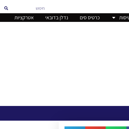
אוויר
יסות
כרטיס סים
נדלן בדובאי
אטרקציות