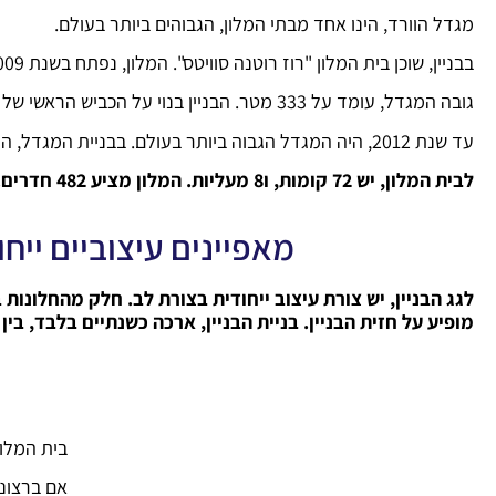
מגדל הוורד, הינו אחד מבתי המלון, הגבוהים ביותר בעולם.
בבניין, שוכן בית המלון "רוז רוטנה סוויטס". המלון, נפתח בשנת 2009.
גובה המגדל, עומד על 333 מטר. הבניין בנוי על הכביש הראשי של
עד שנת 2012, היה המגדל הגבוה ביותר בעולם. בבניית המגדל, הושקעו 180,000,000$
לבית המלון, יש 72 קומות, ו8 מעליות. המלון מציע 482 חדרים.
מאפיינים עיצוביים ייחו
לגג הבניין, יש צורת עיצוב ייחודית בצורת לב. חלק מהחלונות בב
מופיע על חזית הבניין. בניית הבניין, ארכה כשנתיים בלבד, בין השנים 004
בית המלון
אם ברצונכ