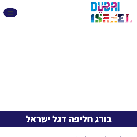
אקספו 2020 דובאי
בורג חליפה דגל ישראל