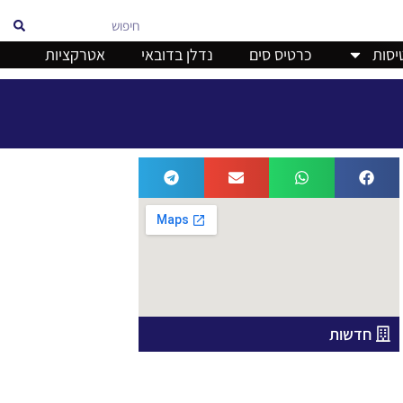
אוויר
יסות
כרטיס סים
נדלן בדובאי
אטרקציות
חדשות