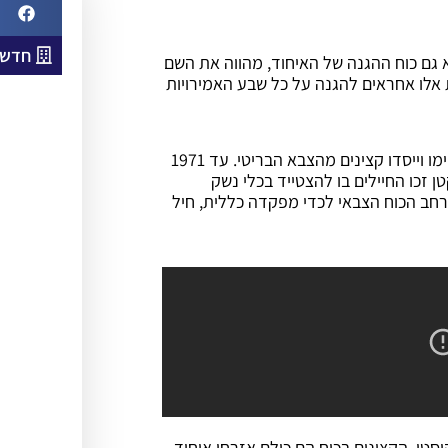
חדשו
 גם כוח ההגנה של האיחוד, מהווה את השם
אלו אחראים להגנה על כל שבע האמירויות
הצבא הוקם ב-1951 תחילה ככוח סיור החופים של עומאן שאותו הקימו וייסדו קצינים מהצבא הבריטי. עד 1971
ן זכו החיילים בו להצטייד בכלי נשק
 שהגיעו מארה"ב, צרפת, רוסיה ובריטניה. במאי 1976 התרחב הכוח הצבאי לכדי מפקדה כללית, חיל
סטן. הקצינים בכוח הם כולם אזרחי איחוד