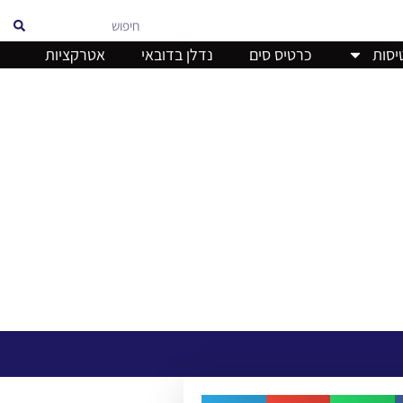
אוויר
יסות
כרטיס סים
נדלן בדובאי
אטרקציות